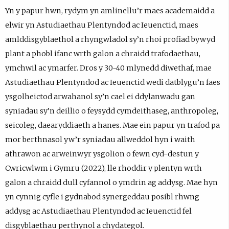
Yn y papur hwn, rydym yn amlinellu’r maes academaidd a
elwir yn Astudiaethau Plentyndod ac Ieuenctid, maes
amlddisgyblaethol a rhyngwladol sy’n rhoi profiad bywyd
plant a phobl ifanc wrth galon a chraidd trafodaethau,
ymchwil ac ymarfer. Dros y 30-40 mlynedd diwethaf, mae
Astudiaethau Plentyndod ac Ieuenctid wedi datblygu’n faes
ysgolheictod arwahanol sy’n cael ei ddylanwadu gan
syniadau sy’n deillio o feysydd cymdeithaseg, anthropoleg,
seicoleg, daearyddiaeth a hanes. Mae ein papur yn trafod pa
mor berthnasol yw’r syniadau allweddol hyn i waith
athrawon ac arweinwyr ysgolion o fewn cyd-destun y
Cwricwlwm i Gymru (2022), lle rhoddir y plentyn wrth
galon a chraidd dull cyfannol o ymdrin ag addysg. Mae hyn
yn cynnig cyfle i gydnabod synergeddau posibl rhwng
addysg ac Astudiaethau Plentyndod ac Ieuenctid fel
disgyblaethau perthynol a chydategol.