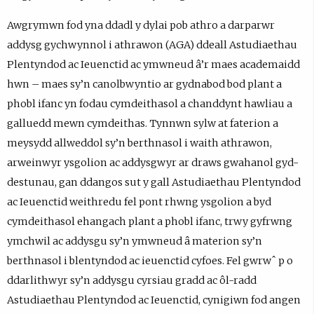
Awgrymwn fod yna ddadl y dylai pob athro a darparwr
addysg gychwynnol i athrawon (AGA) ddeall Astudiaethau
Plentyndod ac Ieuenctid ac ymwneud â’r maes academaidd
hwn – maes sy’n canolbwyntio ar gydnabod bod plant a
phobl ifanc yn fodau cymdeithasol a chanddynt hawliau a
galluedd mewn cymdeithas. Tynnwn sylw at faterion a
meysydd allweddol sy’n berthnasol i waith athrawon,
arweinwyr ysgolion ac addysgwyr ar draws gwahanol gyd-
destunau, gan ddangos sut y gall Astudiaethau Plentyndod
ac Ieuenctid weithredu fel pont rhwng ysgolion a byd
cymdeithasol ehangach plant a phobl ifanc, trwy gyfrwng
ymchwil ac addysgu sy’n ymwneud â materion sy’n
berthnasol i blentyndod ac ieuenctid cyfoes. Fel gwrwˆ p o
ddarlithwyr sy’n addysgu cyrsiau gradd ac ôl-radd
Astudiaethau Plentyndod ac Ieuenctid, cynigiwn fod angen