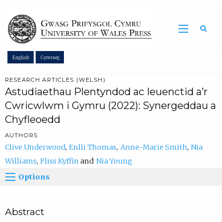
Sea
English
Cymraeg
RESEARCH ARTICLES (WELSH)
Astudiaethau Plentyndod ac Ieuenctid a’r
Cwricwlwm i Gymru (2022): Synergeddau a
Chyfleoedd
AUTHORS
Clive Underwood
Enlli Thomas
Anne-Marie Smith
Nia
Williams
Fliss Kyffin
Nia Young
Options
Abstract