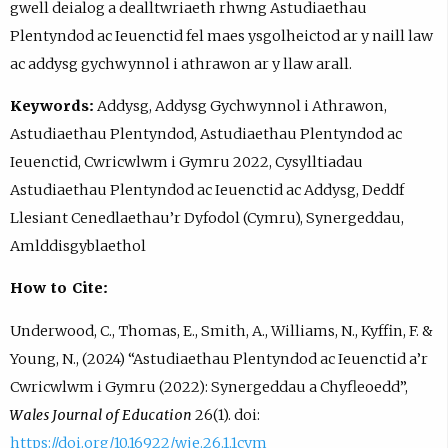
gwell deialog a dealltwriaeth rhwng Astudiaethau
Plentyndod ac Ieuenctid fel maes ysgolheictod ar y naill law
ac addysg gychwynnol i athrawon ar y llaw arall.
Keywords:
Addysg, Addysg Gychwynnol i Athrawon,
Astudiaethau Plentyndod, Astudiaethau Plentyndod ac
Ieuenctid, Cwricwlwm i Gymru 2022, Cysylltiadau
Astudiaethau Plentyndod ac Ieuenctid ac Addysg, Deddf
Llesiant Cenedlaethau’r Dyfodol (Cymru), Synergeddau,
Amlddisgyblaethol
How to Cite:
Underwood, C., Thomas, E., Smith, A., Williams, N., Kyffin, F. &
Young, N., (2024) “Astudiaethau Plentyndod ac Ieuenctid a’r
Cwricwlwm i Gymru (2022): Synergeddau a Chyfleoedd”,
Wales Journal of Education
26(1). doi:
https://doi.org/10.16922/wje.26.1.1cym