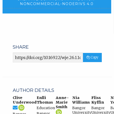
NONCOMMERCIAL-NODERIVS 4.0
SHARE
Article
Copy
URL
AUTHOR DETAILS
Clive
Enlli
Anne-
Nia
Fliss
N
Underwood
Thomas
Marie
Williams
Kyffin
Y
clive.underwood@bangor.ac.uk
Email
(compose
Clive
(opens
Smith
Education
Bangor
Bangor
B
Clive
email,
Underwood
in
Anne-
(opens
University
University
U
Bangor
Bangor