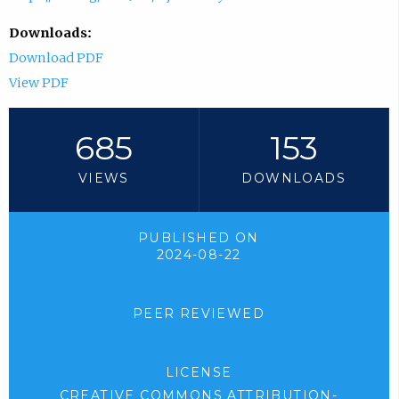
Downloads:
Download PDF
View PDF
685
153
VIEWS
DOWNLOADS
PUBLISHED ON
2024-08-22
PEER REVIEWED
LICENSE
CREATIVE COMMONS ATTRIBUTION-