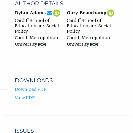
AUTHOR DETAILS
dadams@cardiffmet.ac.uk
Email
(compose
Dylan
(opens
Gary
(opens
Dylan Adams
Gary Beauchamp
Dylan
email,
Adams
in
Beauch
in
Cardiff School of
Cardiff School of
Adams.
opens
ORCID
new
ORCID
new
Education and Social
Education and Social
in
profile.
tab)
profile.
tab)
Policy
Policy
email
Cardiff Metropolitan
Cardiff Metropolitan
app.)
View
(opens
View
(opens
University
University
ROR
in
ROR
in
record
new
record
new
for
tab)
for
tab)
Cardiff
Cardiff
Metropolitan
Metropolitan
University.
University.
DOWNLOADS
Download PDF
View PDF
ISSUES