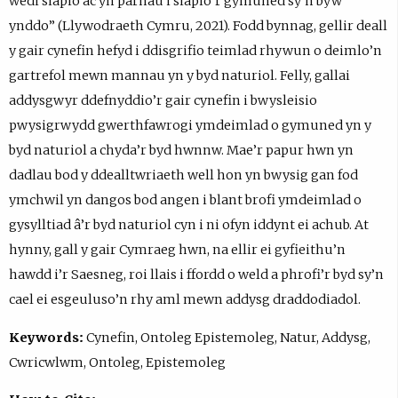
wedi siapio ac yn parhau i siapio’r gymuned sy’n byw
ynddo” (Llywodraeth Cymru, 2021). Fodd bynnag, gellir deall
y gair cynefin hefyd i ddisgrifio teimlad rhywun o deimlo’n
gartrefol mewn mannau yn y byd naturiol. Felly, gallai
addysgwyr ddefnyddio’r gair cynefin i bwysleisio
pwysigrwydd gwerthfawrogi ymdeimlad o gymuned yn y
byd naturiol a chyda’r byd hwnnw. Mae’r papur hwn yn
dadlau bod y ddealltwriaeth well hon yn bwysig gan fod
ymchwil yn dangos bod angen i blant brofi ymdeimlad o
gysylltiad â’r byd naturiol cyn i ni ofyn iddynt ei achub. At
hynny, gall y gair Cymraeg hwn, na ellir ei gyfieithu’n
hawdd i’r Saesneg, roi llais i ffordd o weld a phrofi’r byd sy’n
cael ei esgeuluso’n rhy aml mewn addysg draddodiadol.
Keywords:
Cynefin, Ontoleg Epistemoleg, Natur, Addysg,
Cwricwlwm, Ontoleg, Epistemoleg