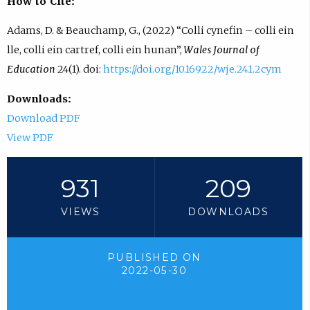
How to Cite:
Adams, D. & Beauchamp, G., (2022) “Colli cynefin – colli ein
lle, colli ein cartref, colli ein hunan”,
Wales Journal of
Education
24(1). doi:
https://doi.org/10.16922/wje.24.1.2cym
Downloads:
Download PDF
View PDF
931
209
VIEWS
DOWNLOADS
PUBLISHED ON
2022-05-30