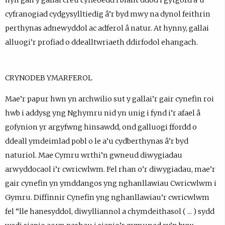
hyn gan y gallai creu cyfleoedd i blant ddod i gytgord â’u
cyfranogiad cydgysylltiedig â’r byd mwy na dynol feithrin
perthynas adnewyddol ac adferol â natur. At hynny, gallai
alluogi’r profiad o ddealltwriaeth ddirfodol ehangach.
CRYNODEB YMARFEROL
Mae’r papur hwn yn archwilio sut y gallai’r gair cynefin roi
hwb i addysg yng Nghymru nid yn unig i fynd i’r afael â
gofynion yr argyfwng hinsawdd, ond galluogi ffordd o
ddeall ymdeimlad pobl o le a’u cydberthynas â’r byd
naturiol. Mae Cymru wrthi’n gwneud diwygiadau
arwyddocaol i’r cwricwlwm. Fel rhan o’r diwygiadau, mae’r
gair cynefin yn ymddangos yng nghanllawiau Cwricwlwm i
Gymru. Diffinnir Cynefin yng nghanllawiau’r cwricwlwm
fel “lle hanesyddol, diwylliannol a chymdeithasol ( ... ) sydd