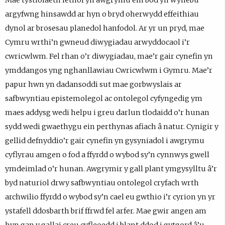
Mae tystiolaeth lethol yn awgrymu ein bod yn wynebu
argyfwng hinsawdd ar hyn o bryd oherwydd effeithiau
dynol ar brosesau planedol hanfodol. Ar yr un pryd, mae
Cymru wrthi’n gwneud diwygiadau arwyddocaol i’r
cwricwlwm. Fel rhan o’r diwygiadau, mae’r gair cynefin yn
ymddangos yng nghanllawiau Cwricwlwm i Gymru. Mae’r
papur hwn yn dadansoddi sut mae gorbwyslais ar
safbwyntiau epistemolegol ac ontolegol cyfyngedig ym
maes addysg wedi helpu i greu darlun tlodaidd o’r hunan
sydd wedi gwaethygu ein perthynas afiach â natur. Cynigir y
gellid defnyddio’r gair cynefin yn gysyniadol i awgrymu
cyflyrau amgen o fod a ffyrdd o wybod sy’n cynnwys gwell
ymdeimlad o’r hunan. Awgrymir y gall plant ymgysylltu â’r
byd naturiol drwy safbwyntiau ontolegol cryfach wrth
archwilio ffyrdd o wybod sy’n cael eu gwthio i’r cyrion yn yr
ystafell ddosbarth brif ffrwd fel arfer. Mae gwir angen am