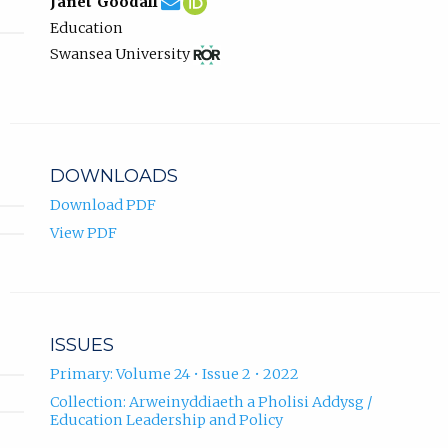
Janet Goodall
Janet
email,
Goodall
in
Education
Goodall.
opens
ORCID
new
View
(opens
in
profile.
tab)
Swansea University
ROR
in
email
record
new
app.)
for
tab)
Swansea
University.
DOWNLOADS
Download PDF
View PDF
ISSUES
Primary: Volume 24 • Issue 2 • 2022
Collection: Arweinyddiaeth a Pholisi Addysg /
Education Leadership and Policy