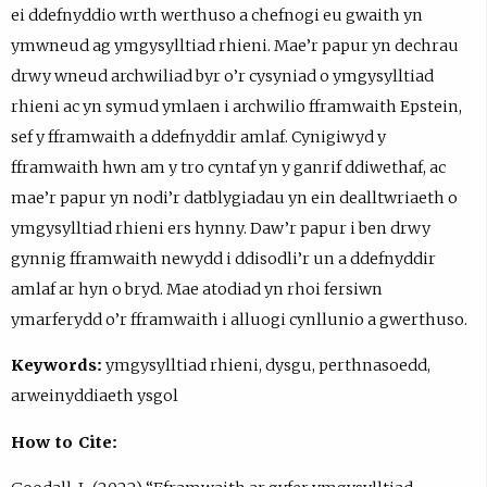
ei ddefnyddio wrth werthuso a chefnogi eu gwaith yn
ymwneud ag ymgysylltiad rhieni. Mae’r papur yn dechrau
drwy wneud archwiliad byr o’r cysyniad o ymgysylltiad
rhieni ac yn symud ymlaen i archwilio fframwaith Epstein,
sef y fframwaith a ddefnyddir amlaf. Cynigiwyd y
fframwaith hwn am y tro cyntaf yn y ganrif ddiwethaf, ac
mae’r papur yn nodi’r datblygiadau yn ein dealltwriaeth o
ymgysylltiad rhieni ers hynny. Daw’r papur i ben drwy
gynnig fframwaith newydd i ddisodli’r un a ddefnyddir
amlaf ar hyn o bryd. Mae atodiad yn rhoi fersiwn
ymarferydd o’r fframwaith i alluogi cynllunio a gwerthuso.
Keywords:
ymgysylltiad rhieni, dysgu, perthnasoedd,
arweinyddiaeth ysgol
How to Cite: