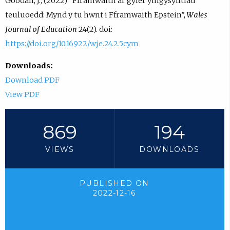
Goodall, J., (2022) “Fframwaith ar gyfer ymgysylltiad
teuluoedd: Mynd y tu hwnt i Fframwaith Epstein”,
Wales
Journal of Education
24(2). doi:
https://doi.org/10.16922/wje.24.2.5cym
Downloads:
Download PDF
View PDF
869
194
VIEWS
DOWNLOADS
PUBLISHED ON
2022-12-16