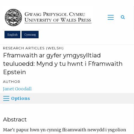
Sea
English
Cymraeg
RESEARCH ARTICLES (WELSH)
Fframwaith ar gyfer ymgysylltiad
teuluoedd: Mynd y tu hwnt i Fframwaith
Epstein
AUTHOR
Janet Goodall
Options
Abstract
Mae’r papur hwn yn cynnig fframwaith newydd i ysgolion