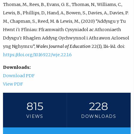
Thomas, M., Rees, B., Evans, G. E., Thomas, N., Williams, C.,
Lewis, B., Phillips, D., Hand, A., Bowen, S., Davies, A., Davies, P.
M., Chapman, S., Reed, M. & Lewis, M., (2020) “Addysgu y Tu
Hwnt i'r Ffiniau: Fframwaith Cysyniadol ac Athroniaeth
Ddysgu'r Rhaglen Addysg Gychwynnol i Athrawon Arloesol
yng Nghymru”,
Wales Journal of Education
22(1), 114-141. doi:
https://doi.org/10.16922/wje.22.1.6
Downloads:
Download PDF
View PDF
815
228
VIEWS
DOWNLOADS