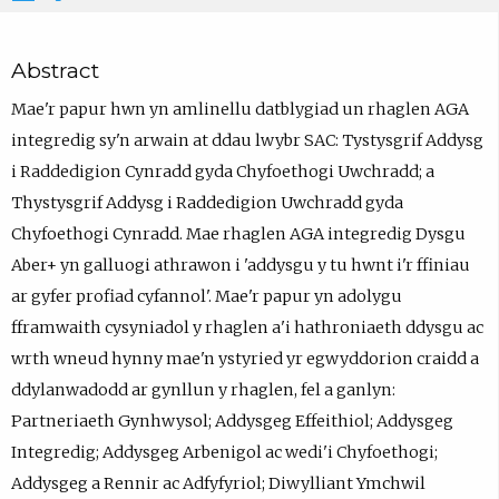
Abstract
Mae'r papur hwn yn amlinellu datblygiad un rhaglen AGA
integredig sy'n arwain at ddau lwybr SAC: Tystysgrif Addysg
i Raddedigion Cynradd gyda Chyfoethogi Uwchradd; a
Thystysgrif Addysg i Raddedigion Uwchradd gyda
Chyfoethogi Cynradd. Mae rhaglen AGA integredig Dysgu
Aber+ yn galluogi athrawon i 'addysgu y tu hwnt i'r ffiniau
ar gyfer profiad cyfannol'. Mae'r papur yn adolygu
fframwaith cysyniadol y rhaglen a'i hathroniaeth ddysgu ac
wrth wneud hynny mae'n ystyried yr egwyddorion craidd a
ddylanwadodd ar gynllun y rhaglen, fel a ganlyn:
Partneriaeth Gynhwysol; Addysgeg Effeithiol; Addysgeg
Integredig; Addysgeg Arbenigol ac wedi'i Chyfoethogi;
Addysgeg a Rennir ac Adfyfyriol; Diwylliant Ymchwil