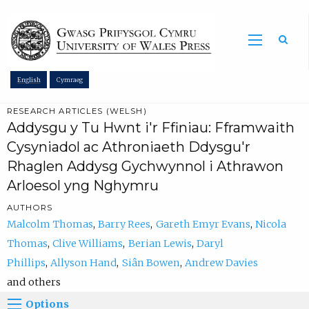
Sea
English
Cymraeg
RESEARCH ARTICLES (WELSH)
Addysgu y Tu Hwnt i'r Ffiniau: Fframwaith
Cysyniadol ac Athroniaeth Ddysgu'r
Rhaglen Addysg Gychwynnol i Athrawon
Arloesol yng Nghymru
AUTHORS
Malcolm Thomas
Barry Rees
Gareth Emyr Evans
Nicola
Thomas
Clive Williams
Berian Lewis
Daryl
Phillips
Allyson Hand
Siân Bowen
Andrew Davies
others
Options