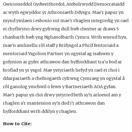
Gwirioneddol Gydweithredol, Atebolrwydd Democrataidd
ac wyth egwyddor yr Athroniaeth Ddysgu. Mae'r papur yn
mynd ymlaen i esbonio sut mae'r rhaglen integredig yn cael
ei chyflwyno drwy gyfrwng dull hwb clwstwr ar draws 5
rhanbarth hwb yng Nghanolbarth Cymru. Wrth wneud hyn,
mae'n amlinellu rôl staff y Brifysgol a Phrif fentoriaid a
mentoriaid Ysgolion Partner yn ogystal ag isafswm y
gofynion ar gyfer athrawon dan hyfforddiant tra'u bod ar
brofiad yn yr ysgol. Mae ystyriaeth hefyd yn cael ei rhoi i
ddarpariaeth a chefnogaeth cyfrwng Cymraeg yn ogystal â
rôl ganolog ymchwil o fewn y Bartneriaeth AGA gyfan.
Mae'r papur yn cloi drwy ystyried beth sy'n arloesol am y
rhaglen a'r manteision sy'n dod i'r athrawon dan
hyfforddiant wrth ddilyn y rhaglen.
How to Cite: