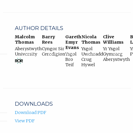
AUTHOR DETAILS
Malcolm
Barry
Gareth
Nicola
Clive
B
Thomas
Rees
Emyr
Thomas
Williams
L
Evans
Aberystwyth
Cyngor Sir
Ysgol
Yr Ysgol
Y
View
(opens
University
Ceredigion
Ysgol
Uwchradd
Gymraeg
P
ROR
in
Bro
Crug
Aberystwyth
record
new
Teif
Hywel
for
tab)
Aberystwyth
University.
DOWNLOADS
Download PDF
View PDF