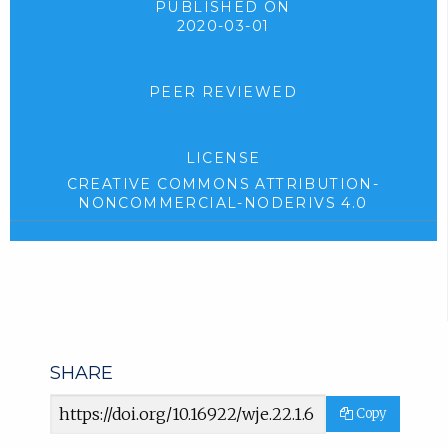
PUBLISHED ON
2020-03-01
PEER REVIEWED
LICENSE
CREATIVE COMMONS ATTRIBUTION-
NONCOMMERCIAL-NODERIVS 4.0
SHARE
Article
Copy
URL