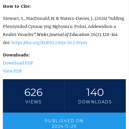
How to Cite:
Stewart, S., MacDonald, N. & Waters-Davies, J., (2024) “Addysg
Plentyndod Cynnar yng Nghymru: Polisi, Addewidion a
Realiti Ymarfer”,
Wales Journal of Education
26(2), 128–144.
doi:
https://doi.org/10.16922/wje.26.2.9cym
Downloads:
Download PDF
View PDF
626
140
VIEWS
DOWNLOADS
PUBLISHED ON
2024-11-29