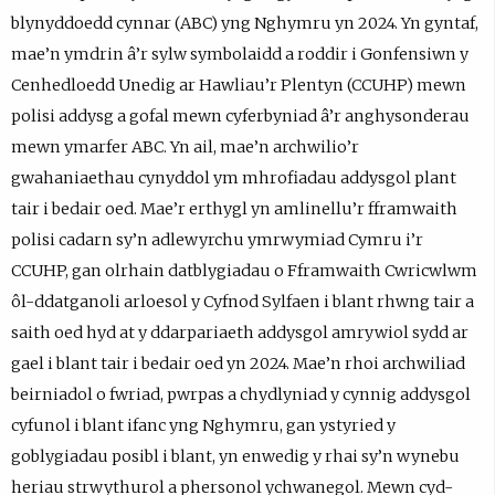
blynyddoedd cynnar (ABC) yng Nghymru yn 2024. Yn gyntaf,
mae’n ymdrin â’r sylw symbolaidd a roddir i Gonfensiwn y
Cenhedloedd Unedig ar Hawliau’r Plentyn (CCUHP) mewn
polisi addysg a gofal mewn cyferbyniad â’r anghysonderau
mewn ymarfer ABC. Yn ail, mae’n archwilio’r
gwahaniaethau cynyddol ym mhrofiadau addysgol plant
tair i bedair oed. Mae’r erthygl yn amlinellu’r fframwaith
polisi cadarn sy’n adlewyrchu ymrwymiad Cymru i’r
CCUHP, gan olrhain datblygiadau o Fframwaith Cwricwlwm
ôl-ddatganoli arloesol y Cyfnod Sylfaen i blant rhwng tair a
saith oed hyd at y ddarpariaeth addysgol amrywiol sydd ar
gael i blant tair i bedair oed yn 2024. Mae’n rhoi archwiliad
beirniadol o fwriad, pwrpas a chydlyniad y cynnig addysgol
cyfunol i blant ifanc yng Nghymru, gan ystyried y
goblygiadau posibl i blant, yn enwedig y rhai sy’n wynebu
heriau strwythurol a phersonol ychwanegol. Mewn cyd-