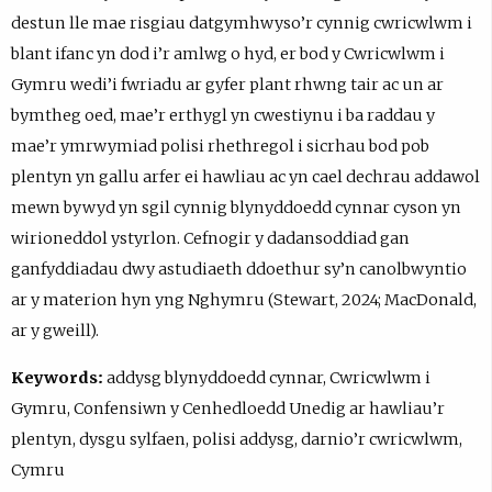
destun lle mae risgiau datgymhwyso’r cynnig cwricwlwm i
blant ifanc yn dod i’r amlwg o hyd, er bod y Cwricwlwm i
Gymru wedi’i fwriadu ar gyfer plant rhwng tair ac un ar
bymtheg oed, mae’r erthygl yn cwestiynu i ba raddau y
mae’r ymrwymiad polisi rhethregol i sicrhau bod pob
plentyn yn gallu arfer ei hawliau ac yn cael dechrau addawol
mewn bywyd yn sgil cynnig blynyddoedd cynnar cyson yn
wirioneddol ystyrlon. Cefnogir y dadansoddiad gan
ganfyddiadau dwy astudiaeth ddoethur sy’n canolbwyntio
ar y materion hyn yng Nghymru (Stewart, 2024; MacDonald,
ar y gweill).
Keywords:
addysg blynyddoedd cynnar, Cwricwlwm i
Gymru, Confensiwn y Cenhedloedd Unedig ar hawliau’r
plentyn, dysgu sylfaen, polisi addysg, darnio’r cwricwlwm,
Cymru