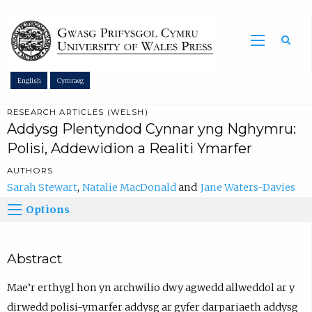
Sea
English
Cymraeg
RESEARCH ARTICLES (WELSH)
Addysg Plentyndod Cynnar yng Nghymru:
Polisi, Addewidion a Realiti Ymarfer
AUTHORS
Sarah Stewart
Natalie MacDonald
Jane Waters-Davies
Options
Abstract
Mae’r erthygl hon yn archwilio dwy agwedd allweddol ar y
dirwedd polisi-ymarfer addysg ar gyfer darpariaeth addysg