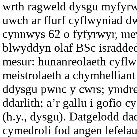
wrth ragweld dysgu myfyrwy
uwch ar ffurf cyflwyniad d
cynnwys 62 o fyfyrwyr, me
blwyddyn olaf BSc isradde
mesur: hunanreolaeth cyflwr
meistrolaeth a chymhelliant
ddysgu pwnc y cwrs; ymdre
ddarlith; a’r gallu i gofio 
(h.y., dysgu). Datgelodd d
cymedroli fod angen lefela