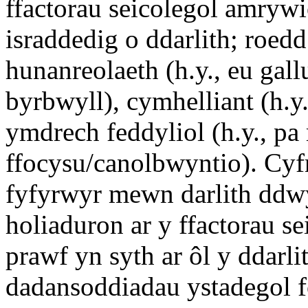
ffactorau seicolegol amryw
israddedig o ddarlith; roed
hunanreolaeth (h.y., eu gal
byrbwyll), cymhelliant (h.y
ymdrech feddyliol (h.y., p
ffocysu/canolbwyntio). Cy
fyfyrwyr mewn darlith ddw
holiaduron ar y ffactorau s
prawf yn syth ar ôl y ddarl
dadansoddiadau ystadegol f