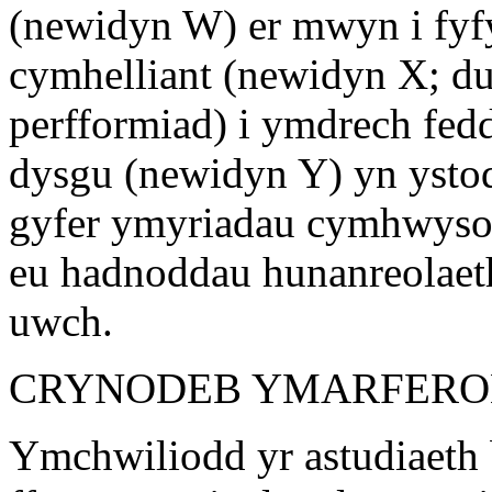
(newidyn W) er mwyn i fyf
cymhelliant (newidyn X; dul
perfformiad) i ymdrech fed
dysgu (newidyn Y) yn ystod 
gyfer ymyriadau cymhwysol
eu hadnoddau hunanreolae
uwch.
CRYNODEB YMARFER
Ymchwiliodd yr astudiaeth b