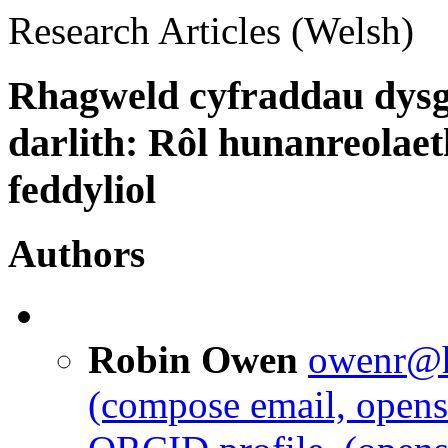
Research Articles (Welsh)
Rhagweld cyfraddau dys
darlith: Rôl hunanreolaet
feddyliol
Authors
Robin Owen
owenr@h
(compose email, opens