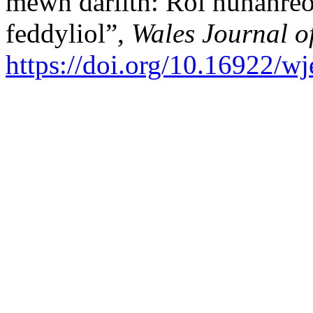
mewn darlith: Rôl hunanreo
feddyliol”,
Wales Journal o
https://doi.org/10.16922/w