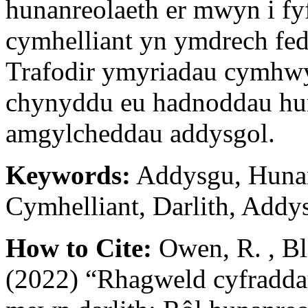
hunanreolaeth er mwyn i f
cymhelliant yn ymdrech fed
Trafodir ymyriadau cymhwy
chynyddu eu hadnoddau hu
amgylcheddau addysgol.
Keywords:
Addysgu, Hunan
Cymhelliant, Darlith, Add
How to Cite:
Owen, R. , Bl
(2022) “Rhagweld cyfradda